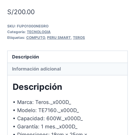
S/
200.00
SKU:
FUPO1000NEGRO
Categoría:
TECNOLOGIA
Etiquetas:
COMPUTO
,
PERU SMART
,
TEROS
Descripción
Información adicional
Descripción
• Marca: Teros._x000D_
• Modelo: TE7160._x000D_
• Capacidad: 600W._x000D_
• Garantía: 1 mes._x000D_
• Dimensiones: 18cm x 25cm x