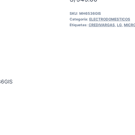
SKU:
MH6536GIS
Categoría:
ELECTRODOMESTICOS
Etiquetas:
CREDIVARGAS
,
LG
,
MICR
6GIS