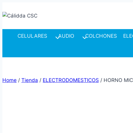
Skip
to
content
CELULARES
AUDIO
COLCHONES
ELE
Home
/
Tienda
/
ELECTRODOMESTICOS
/
HORNO MIC