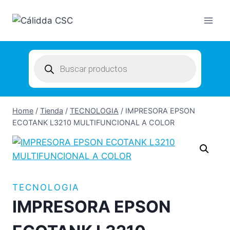
Skip
to
content
Products
search
Home
/
Tienda
/
TECNOLOGIA
/
IMPRESORA EPSON
ECOTANK L3210 MULTIFUNCIONAL A COLOR
TECNOLOGIA
IMPRESORA EPSON