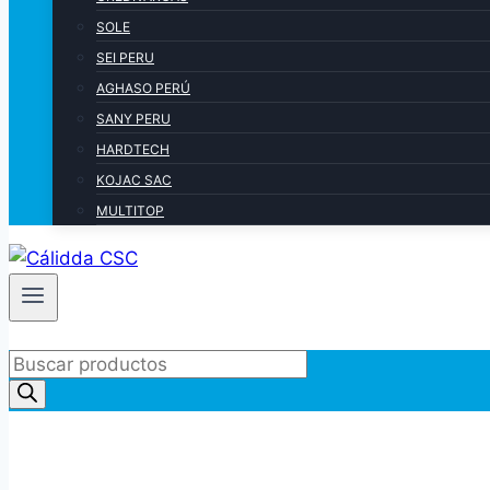
SOLE
SEI PERU
AGHASO PERÚ
SANY PERU
HARDTECH
KOJAC SAC
MULTITOP
Products
search