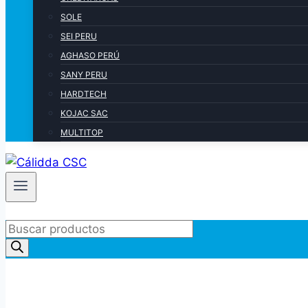
SOLE
SEI PERU
AGHASO PERÚ
SANY PERU
HARDTECH
KOJAC SAC
MULTITOP
Products
search