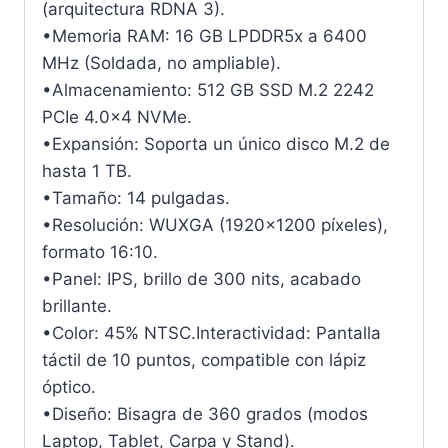
(arquitectura RDNA 3).
•Memoria RAM: 16 GB LPDDR5x a 6400
MHz (Soldada, no ampliable).
•Almacenamiento: 512 GB SSD M.2 2242
PCIe 4.0×4 NVMe.
•Expansión: Soporta un único disco M.2 de
hasta 1 TB.
•Tamaño: 14 pulgadas.
•Resolución: WUXGA (1920×1200 píxeles),
formato 16:10.
•Panel: IPS, brillo de 300 nits, acabado
brillante.
•Color: 45% NTSC.Interactividad: Pantalla
táctil de 10 puntos, compatible con lápiz
óptico.
•Diseño: Bisagra de 360 grados (modos
Laptop, Tablet, Carpa y Stand).