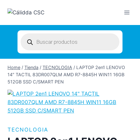
Skip
to
content
Products
search
Home
/
Tienda
/
TECNOLOGIA
/
LAPTOP 2en1 LENOVO
14″ TACTIL 83DR007QLM AMD R7-8845H WIN11 16GB
512GB SSD C/SMART PEN
TECNOLOGIA