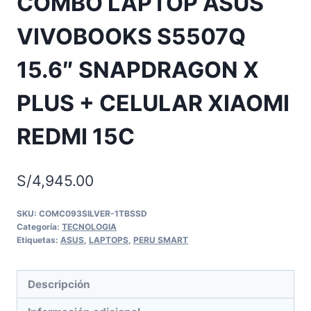
COMBO LAPTOP ASUS
VIVOBOOKS S5507Q
15.6″ SNAPDRAGON X
PLUS + CELULAR XIAOMI
REDMI 15C
S/
4,945.00
SKU:
COMC093SILVER-1TBSSD
Categoría:
TECNOLOGIA
Etiquetas:
ASUS
,
LAPTOPS
,
PERU SMART
Descripción