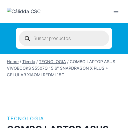
Skip
to
content
Products
search
Home
/
Tienda
/
TECNOLOGIA
/
COMBO LAPTOP ASUS
VIVOBOOKS S5507Q 15.6″ SNAPDRAGON X PLUS +
CELULAR XIAOMI REDMI 15C
TECNOLOGIA