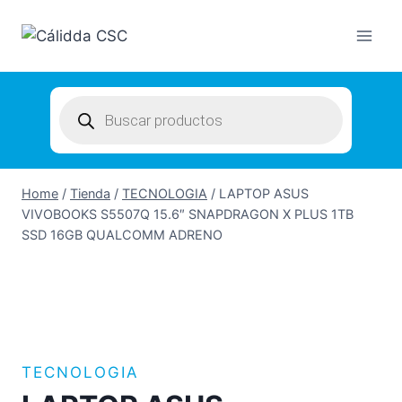
Skip
to
content
Products
search
Home
/
Tienda
/
TECNOLOGIA
/
LAPTOP ASUS
VIVOBOOKS S5507Q 15.6″ SNAPDRAGON X PLUS 1TB
SSD 16GB QUALCOMM ADRENO
TECNOLOGIA