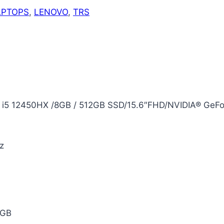
APTOPS
,
LENOVO
,
TRS
5 12450HX /8GB / 512GB SSD/15.6″FHD/NVIDIA® GeFo
z
6GB