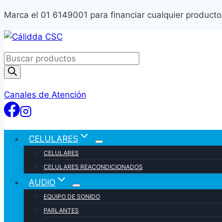
Marca el 01 6149001 para financiar cualquier product
Skip
to
Products
content
search
Canales de Atención
CELULARES
CELULARES
CELULARES REACONDICIONADOS
AUDIO
EQUIPO DE SONIDO
PARLANTES