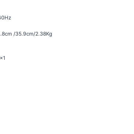
 60Hz
25.8cm /35.9cm/2.38Kg
5x1