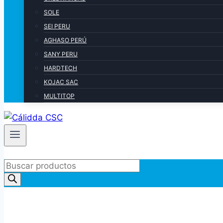
SOLE
SEI PERU
AGHASO PERÚ
SANY PERU
HARDTECH
KOJAC SAC
MULTITOP
Products
search