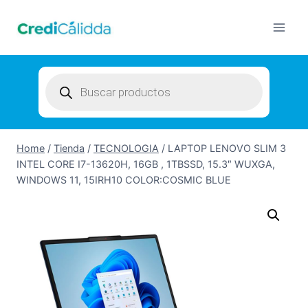
Skip
to
content
Products
search
Home
/
Tienda
/
TECNOLOGIA
/
LAPTOP LENOVO SLIM 3
INTEL CORE I7-13620H, 16GB , 1TBSSD, 15.3″ WUXGA,
WINDOWS 11, 15IRH10 COLOR:COSMIC BLUE