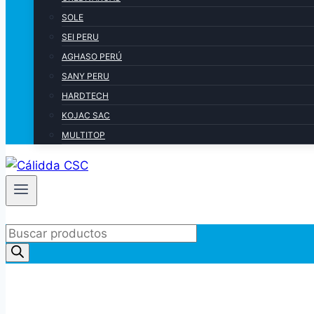
SOLE
SEI PERU
AGHASO PERÚ
SANY PERU
HARDTECH
KOJAC SAC
MULTITOP
Products
search