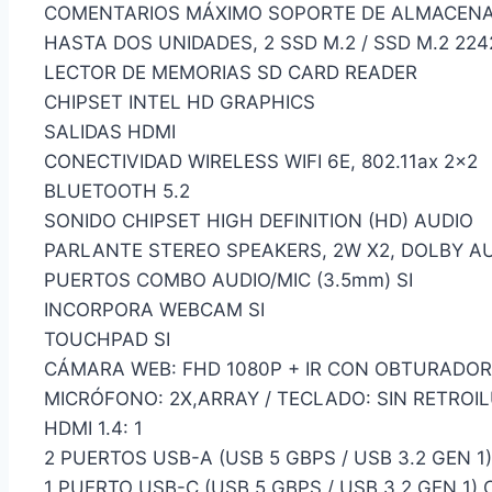
COMENTARIOS MÁXIMO SOPORTE DE ALMACENA
HASTA DOS UNIDADES, 2 SSD M.2 / SSD M.2 224
LECTOR DE MEMORIAS SD CARD READER
CHIPSET INTEL HD GRAPHICS
SALIDAS HDMI
CONECTIVIDAD WIRELESS WIFI 6E, 802.11ax 2×2
BLUETOOTH 5.2
SONIDO CHIPSET HIGH DEFINITION (HD) AUDIO
PARLANTE STEREO SPEAKERS, 2W X2, DOLBY A
PUERTOS COMBO AUDIO/MIC (3.5mm) SI
INCORPORA WEBCAM SI
TOUCHPAD SI
CÁMARA WEB: FHD 1080P + IR CON OBTURADOR
MICRÓFONO: 2X,ARRAY / TECLADO: SIN RETROI
HDMI 1.4: 1
2 PUERTOS USB-A (USB 5 GBPS / USB 3.2 GEN 1)
1 PUERTO USB-C (USB 5 GBPS / USB 3.2 GEN 1) 