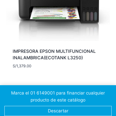
IMPRESORA EPSON MULTIFUNCIONAL
INALAMBRICA(ECOTANK L3250)
S/
1,379.00
Marca el 01 6149001 para financiar cualquier
producto de este catálogo
© 2026 Cálidda CSC
JesusAP
Descartar