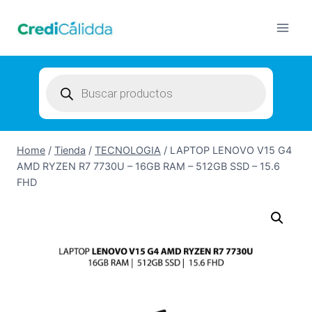
Skip
to
content
Products
search
Home
/
Tienda
/
TECNOLOGIA
/
LAPTOP LENOVO V15 G4
AMD RYZEN R7 7730U – 16GB RAM – 512GB SSD – 15.6
FHD