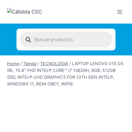
Skip
to
content
Products
search
Home
/
Tienda
/
TECNOLOGIA
/
LAPTOP LENOVO V15 G5
IRL, 15.6″ FHD INTEL® CORE™ I7 13620H, 8GB, 512GB
SSD, INTEL® UHD GRAPHICS FOR 13TH GEN INTEL®,
WINDOWS 11, IRON GREY, WIFI6.