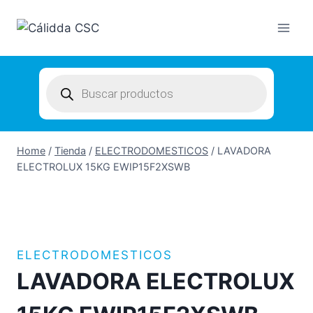
Skip
to
content
Products
search
Home
/
Tienda
/
ELECTRODOMESTICOS
/
LAVADORA
ELECTROLUX 15KG EWIP15F2XSWB
ELECTRODOMESTICOS
LAVADORA ELECTROLUX