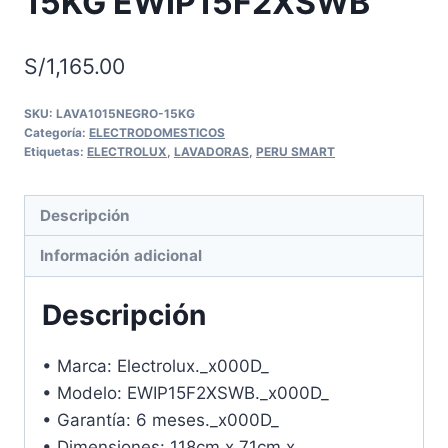
15KG EWIP15F2XSWB
S/
1,165.00
SKU:
LAVA1015NEGRO-15KG
Categoría:
ELECTRODOMESTICOS
Etiquetas:
ELECTROLUX
,
LAVADORAS
,
PERU SMART
Descripción
Información adicional
Descripción
• Marca: Electrolux._x000D_
• Modelo: EWIP15F2XSWB._x000D_
• Garantía: 6 meses._x000D_
• Dimensiones: 118cm x 71cm x