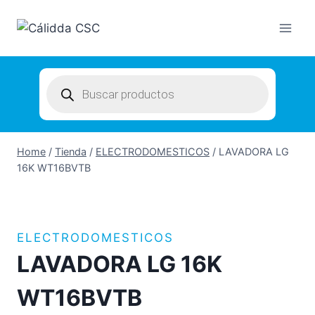
Skip
to
content
Products
search
Home
/
Tienda
/
ELECTRODOMESTICOS
/
LAVADORA LG
16K WT16BVTB
ELECTRODOMESTICOS
LAVADORA LG 16K
WT16BVTB