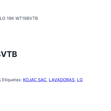
LG 19K WT19BVTB
BVTB
S
Etiquetas:
KOJAC SAC
,
LAVADORAS
,
LG