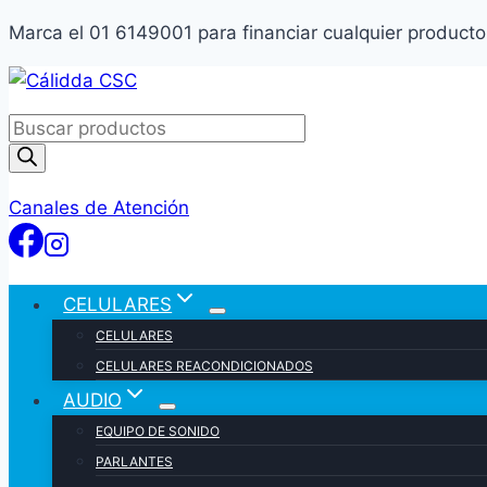
Marca el 01 6149001 para financiar cualquier product
Skip
to
Products
content
search
Canales de Atención
CELULARES
CELULARES
CELULARES REACONDICIONADOS
AUDIO
EQUIPO DE SONIDO
PARLANTES