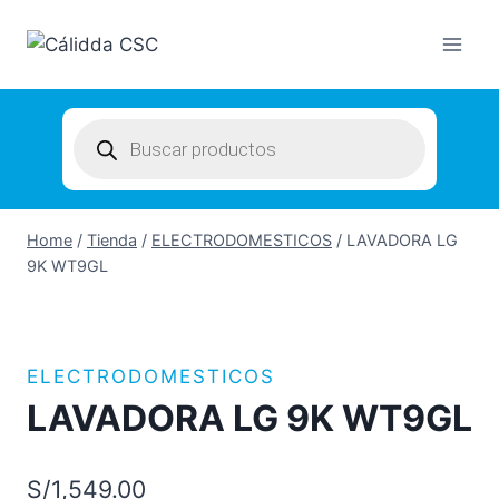
Skip
to
content
Products
search
Home
/
Tienda
/
ELECTRODOMESTICOS
/
LAVADORA LG
9K WT9GL
ELECTRODOMESTICOS
LAVADORA LG 9K WT9GL
S/
1,549.00