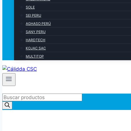
SOLE
SEI PERU
AGHASO PERÚ
SANY PERU
HARDTECH
KOJAC SAC
MULTITOP
Products
search