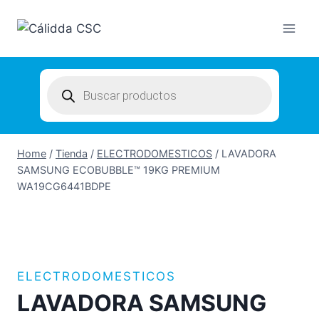
Skip
to
content
Products
search
Home
/
Tienda
/
ELECTRODOMESTICOS
/
LAVADORA
SAMSUNG ECOBUBBLE™ 19KG PREMIUM
WA19CG6441BDPE
ELECTRODOMESTICOS
LAVADORA SAMSUNG