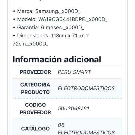
• Marca: Samsung._x000D_
• Modelo: WA19CG6441BDPE._x000D_
• Garantía: 6 meses._x000D_
• Dimensiones: 118cm x 71cm x
72cm._x000D_
Información adicional
PROVEEDOR
PERU SMART
CATEGORIA
ELECTRODOMESTICOS
PRODUCTO
CODIGO
5003068761
PROVEEDOR
06
CATÁLOGO
ELECTRODOMESTICOS