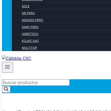
SOLE
SEI PERU
AGHASO PERÚ
SANY PERU
HARDTECH
KOJAC SAC
MULTITOP
Products
search