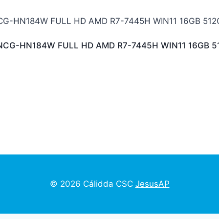
6NCG-HN184W FULL HD AMD R7-7445H WIN11 16GB 5
© 2026 Cálidda CSC
JesusAP