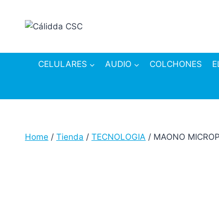
Skip
to
content
CELULARES
AUDIO
COLCHONES
E
Home
/
Tienda
/
TECNOLOGIA
/
MAONO MICROP