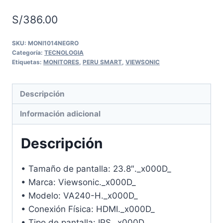
S/
386.00
SKU:
MONI1014NEGRO
Categoría:
TECNOLOGIA
Etiquetas:
MONITORES
,
PERU SMART
,
VIEWSONIC
Descripción
Información adicional
Descripción
• Tamaño de pantalla: 23.8″._x000D_
• Marca: Viewsonic._x000D_
• Modelo: VA240-H._x000D_
• Conexión Física: HDMI._x000D_
• Tipo de pantalla: IPS._x000D_