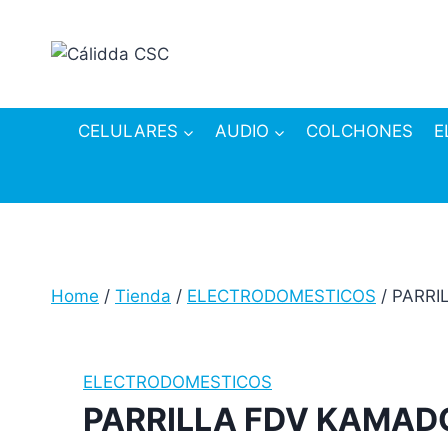
Skip
to
content
CELULARES
AUDIO
COLCHONES
E
Home
/
Tienda
/
ELECTRODOMESTICOS
/
PARRI
ELECTRODOMESTICOS
PARRILLA FDV KAMAD