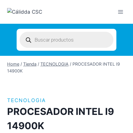
Skip
to
content
Products
search
Home
/
Tienda
/
TECNOLOGIA
/
PROCESADOR INTEL I9
14900K
TECNOLOGIA
PROCESADOR INTEL I9
14900K