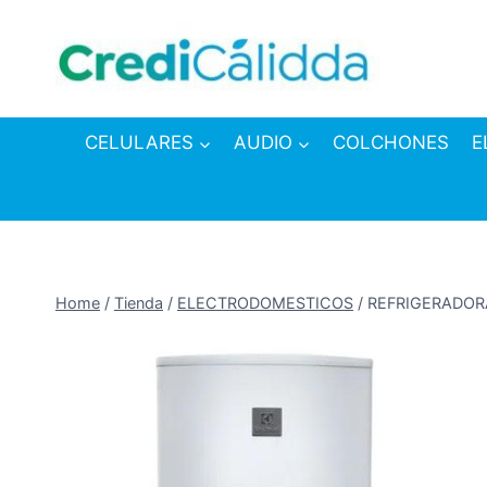
Skip
to
content
CELULARES
AUDIO
COLCHONES
E
Home
/
Tienda
/
ELECTRODOMESTICOS
/
REFRIGERADOR