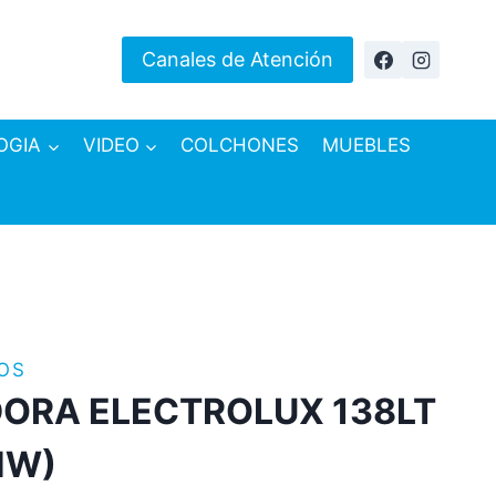
Canales de Atención
OGIA
VIDEO
COLCHONES
MUEBLES
OS
ORA ELECTROLUX 138LT
NW)