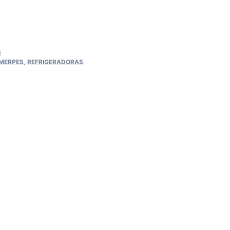
S
MERPES
,
REFRIGERADORAS