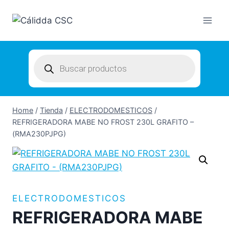
Skip
to
content
Products
search
Home
/
Tienda
/
ELECTRODOMESTICOS
/
REFRIGERADORA MABE NO FROST 230L GRAFITO –
(RMA230PJPG)
ELECTRODOMESTICOS
REFRIGERADORA MABE