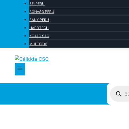
SEI PERU
AGHASO PERÚ
SANY PERU
HARDTECH
KOJAC SAC
MULTITOP
Product
search