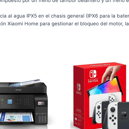
mpuesto por un freno de tambor delantero y un freno e
ia al agua IPX5 en el chasis general (IPX6 para la bater
ión Xiaomi Home para gestionar el bloqueo del motor, la