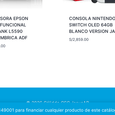
ESORA EPSON
CONSOLA NINTEND
IFUNCIONAL
SWITCH OLED 64GB
ANK L5590
BLANCO VERSION J
AMBRICA ADF
S/
2,859.00
.00
© 2026 Cálidda CSC
JesusAP
149001 para financiar cualquier producto de este catálo