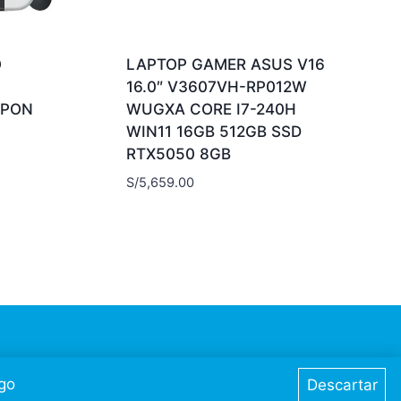
O
LAPTOP GAMER ASUS V16
16.0″ V3607VH-RP012W
APON
WUGXA CORE I7-240H
WIN11 16GB 512GB SSD
RTX5050 8GB
S/
5,659.00
go
Descartar