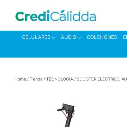
Skip
to
content
CELULARES
AUDIO
COLCHONES
E
Home
/
Tienda
/
TECNOLOGIA
/
SCOOTER ELECTRICO XI