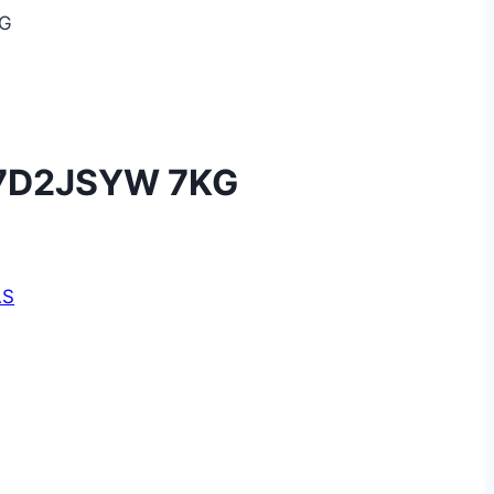
KG
7D2JSYW 7KG
AS