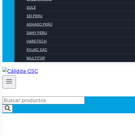
SOLE
SEI PERU
AGHASO PERÚ
SANY PERU
HARDTECH
KOJAC SAC
MULTITOP
Products
search