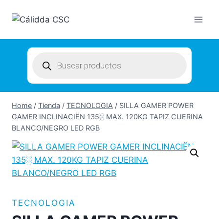
Skip
to
content
Products
search
Home
/
Tienda
/
TECNOLOGIA
/
SILLA GAMER POWER
GAMER INCLINACIËN 135░ MAX. 120KG TAPIZ CUERINA
BLANCO/NEGRO LED RGB
TECNOLOGIA