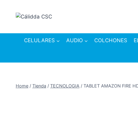
Skip
to
content
CELULARES
AUDIO
COLCHONES
E
Home
/
Tienda
/
TECNOLOGIA
/
TABLET AMAZON FIRE HD