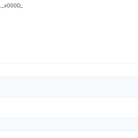
P._x000D_