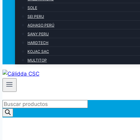
SOLE
SEI PERU
AGHASO PERÚ
SANY PERU
HARDTECH
KOJAC SAC
MULTITOP
Products
search