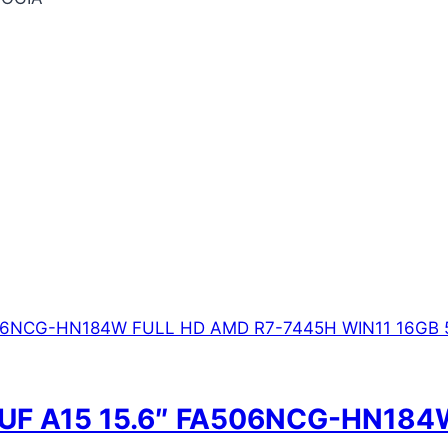
F A15 15.6″ FA506NCG-HN184