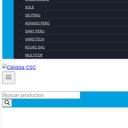
SOLE
SEI PERU
AGHASO PERÚ
SANY PERU
HARDTECH
KOJAC SAC
MULTITOP
Products
search