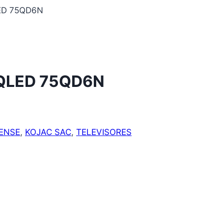
ED 75QD6N
 QLED 75QD6N
ENSE
,
KOJAC SAC
,
TELEVISORES