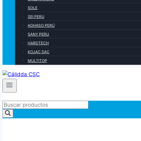
SOLE
SEI PERU
AGHASO PERÚ
SANY PERU
HARDTECH
KOJAC SAC
MULTITOP
Products
search