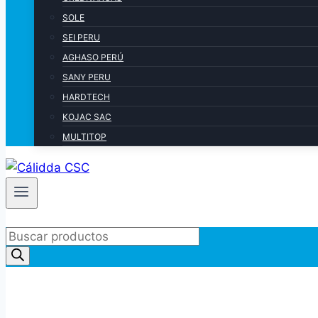
SOLE
SEI PERU
AGHASO PERÚ
SANY PERU
HARDTECH
KOJAC SAC
MULTITOP
Products
search