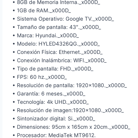
• 8GB de Memoria Interna._x000D_
• 1GB de RAM._x000D_
• Sistema Operativo: Google TV._x000D_
• Tamaño de pantalla: 43″._x000D_
• Marca: Hyundai._x000D_
• Modelo: HYLED4326QG._x000D_
• Conexión Física: Ethernet._x000D_
• Conexión Inalámbrica: WIFI._x000D_
• Tipo de pantalla: FHD._x000D_
• FPS: 60 hz._x000D_
• Resolución de pantalla: 1920×1080._x000D_
• Garantía: 6 meses._x000D_
• Tecnología: 4k UHD._x000D_
• Resolución de imagen:1920×1080._x000D_
• Sintonizador digital: Si._x000D_
• Dimensiones: 95cm x 165cm x 20cm._x000D_
• Procesador: MediaTek MT9612.