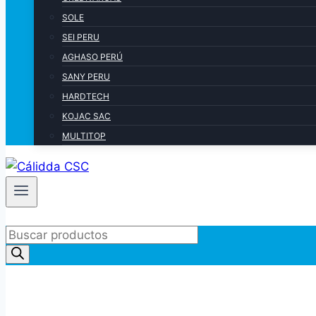
SOLE
SEI PERU
AGHASO PERÚ
SANY PERU
HARDTECH
KOJAC SAC
MULTITOP
Products
search