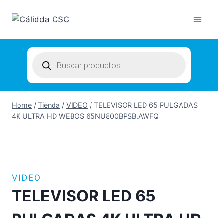
Skip
to
content
Products
search
Home
/
Tienda
/
VIDEO
/
TELEVISOR LED 65 PULGADAS
4K ULTRA HD WEBOS 65NU800BPSB.AWFQ
VIDEO
TELEVISOR LED 65