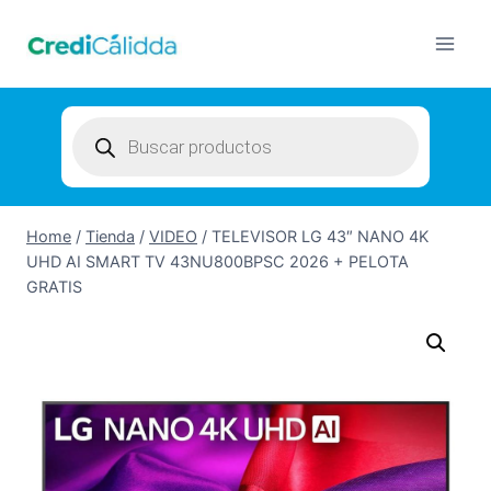
Skip
to
content
Products
search
Home
/
Tienda
/
VIDEO
/
TELEVISOR LG 43″ NANO 4K
UHD AI SMART TV 43NU800BPSC 2026 + PELOTA
GRATIS