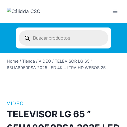
Skip
to
content
Products
search
Home
/
Tienda
/
VIDEO
/
TELEVISOR LG 65 ”
65UA8050PSA 2025 LED 4K ULTRA HD WEBOS 25
VIDEO
TELEVISOR LG 65 ”