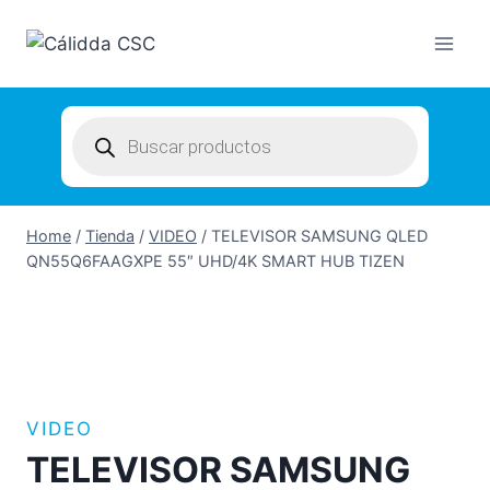
Skip
to
content
Products
search
Home
/
Tienda
/
VIDEO
/
TELEVISOR SAMSUNG QLED
QN55Q6FAAGXPE 55″ UHD/4K SMART HUB TIZEN
VIDEO
TELEVISOR SAMSUNG