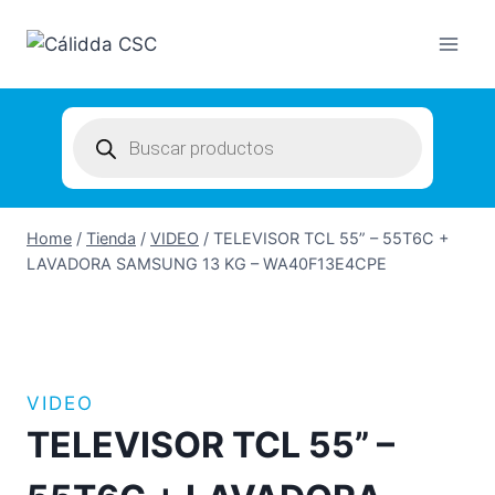
Skip
to
content
Products
search
Home
/
Tienda
/
VIDEO
/
TELEVISOR TCL 55” – 55T6C +
LAVADORA SAMSUNG 13 KG – WA40F13E4CPE
VIDEO
TELEVISOR TCL 55” –