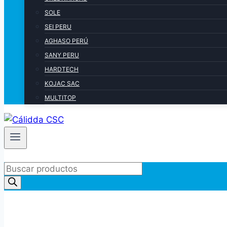
SOLE
SEI PERU
AGHASO PERÚ
SANY PERU
HARDTECH
KOJAC SAC
MULTITOP
Products
search