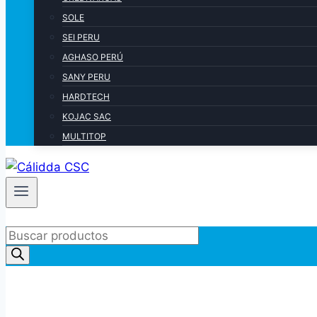
SOLE
SEI PERU
AGHASO PERÚ
SANY PERU
HARDTECH
KOJAC SAC
MULTITOP
Products
search