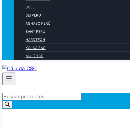
SOLE
SEI PERU
AGHASO PERÚ
SANY PERU
HARDTECH
KOJAC SAC
MULTITOP
Products
search