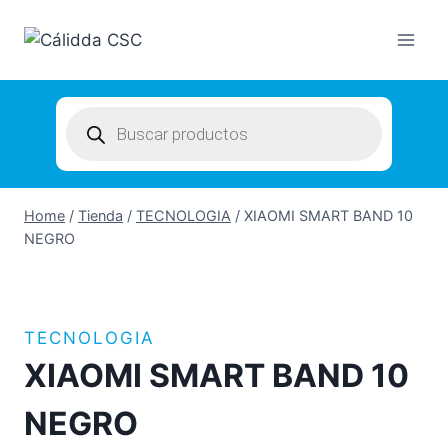
Skip
to
content
Products
search
Home
/
Tienda
/
TECNOLOGIA
/
XIAOMI SMART BAND 10
NEGRO
TECNOLOGIA
XIAOMI SMART BAND 10
NEGRO