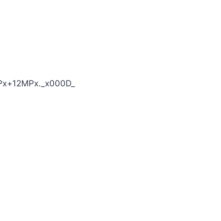
2MPx+12MPx._x000D_