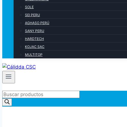
SOLE
SEI PERU
AGHASO PERÚ
SANY PERU
HARDTECH
KOJAC SAC
MULTITOP
Products
search