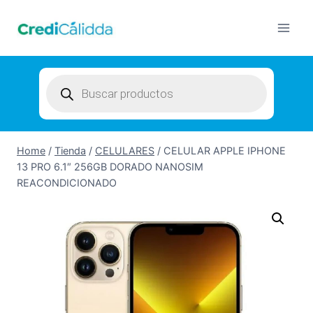
Skip
to
content
Products
search
Home
/
Tienda
/
CELULARES
/
CELULAR APPLE IPHONE
13 PRO 6.1″ 256GB DORADO NANOSIM
REACONDICIONADO