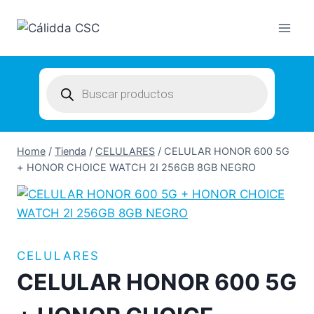
Skip
to
content
Products
search
Home
/
Tienda
/
CELULARES
/
CELULAR HONOR 600 5G
+ HONOR CHOICE WATCH 2I 256GB 8GB NEGRO
CELULARES
CELULAR HONOR 600 5G