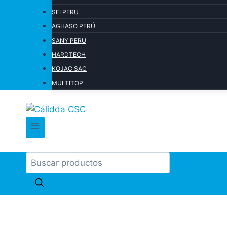
SEI PERU
AGHASO PERÚ
SANY PERU
HARDTECH
KOJAC SAC
MULTITOP
Products
search